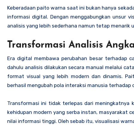
Keberadaan paito warna saat ini bukan hanya sekada
informasi digital. Dengan menggabungkan unsur vi
analisis yang lebih sederhana namun tetap menarik un
Transformasi Analisis Angka
Era digital membawa perubahan besar terhadap c
dahulu analisis dilakukan secara manual melalui cat
format visual yang lebih modern dan dinamis. Pa
berhasil mengubah pola interaksi manusia terhadap d
Transformasi ini tidak terlepas dari meningkatny
kehidupan modern yang serba instan, masyarakat ce
nilai informasi tinggi. Oleh sebab itu, visualisasi w