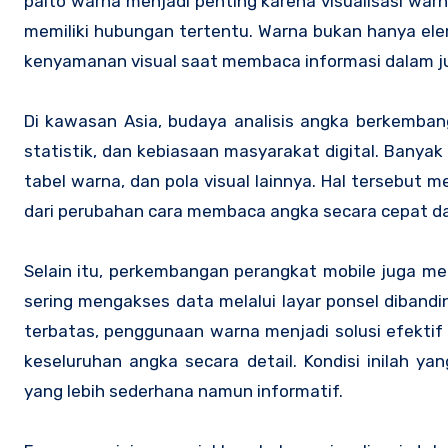
paito warna menjadi penting karena visualisasi w
memiliki hubungan tertentu. Warna bukan hanya elem
kenyamanan visual saat membaca informasi dalam j
Di kawasan Asia, budaya analisis angka berkembang
statistik, dan kebiasaan masyarakat digital. Banyak
tabel warna, dan pola visual lainnya. Hal tersebut
dari perubahan cara membaca angka secara cepat da
Selain itu, perkembangan perangkat mobile juga mem
sering mengakses data melalui layar ponsel diband
terbatas, penggunaan warna menjadi solusi efekt
keseluruhan angka secara detail. Kondisi inilah 
yang lebih sederhana namun informatif.