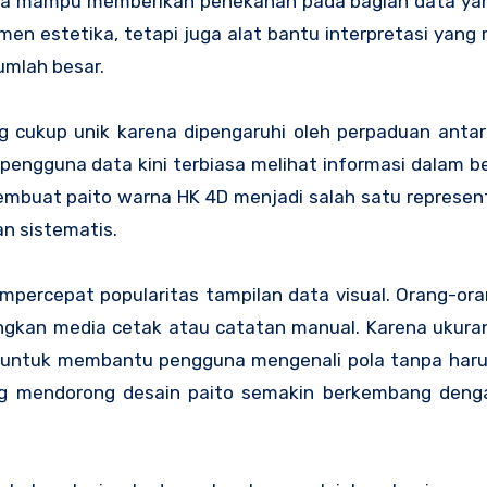
arna mampu memberikan penekanan pada bagian data ya
en estetika, tetapi juga alat bantu interpretasi yan
umlah besar.
 cukup unik karena dipengaruhi oleh perpaduan antara
 pengguna data kini terbiasa melihat informasi dalam be
 membuat paito warna HK 4D menjadi salah satu represe
n sistematis.
percepat popularitas tampilan data visual. Orang-oran
ingkan media cetak atau catatan manual. Karena ukuran
if untuk membantu pengguna mengenali pola tanpa ha
yang mendorong desain paito semakin berkembang deng