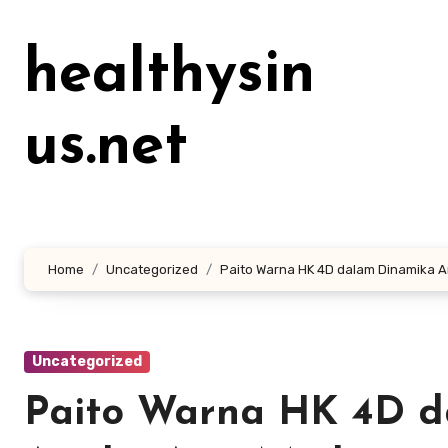
Lewati
ke
healthysin
konten
us.net
Home
Uncategorized
Paito Warna HK 4D dalam Dinamika A
Uncategorized
Paito Warna HK 4D d