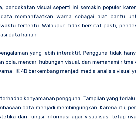
, pendekatan visual seperti ini semakin populer kare
 data memanfaatkan warna sebagai alat bantu unt
ktu tertentu. Walaupun tidak bersifat pasti, pendek
asi data harian.
engalaman yang lebih interaktif. Pengguna tidak ha
an pola, mencari hubungan visual, dan memahami ritme 
arna HK 4D berkembang menjadi media analisis visual y
ruh terhadap kenyamanan pengguna. Tampilan yang terlal
embacaan data menjadi membingungkan. Karena itu, p
tika dan fungsi informasi agar visualisasi tetap nya