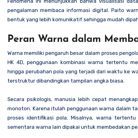
Fenomena ini menunjukkan bahwa visualisasi data
pengalaman membaca informasi digital. Paito wa
bentuk yang lebih komunikatif sehingga mudah dipa
Peran Warna dalam Memba
Warna memiliki pengaruh besar dalam proses pengola
HK 4D, penggunaan kombinasi warna tertentu me
hingga perubahan pola yang terjadi dari waktu ke 
terstruktur dibandingkan tampilan angka biasa.
Secara psikologis, manusia lebih cepat menangkap
monoton. Karena itulah penggunaan warna dalam 
proses identifikasi pola. Misalnya, warna terten
sementara warna lain dipakai untuk membedakan per