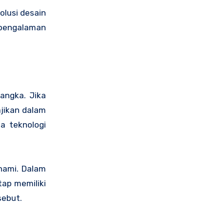
olusi desain
 pengalaman
angka. Jika
ajikan dalam
a teknologi
hami. Dalam
ap memiliki
sebut.