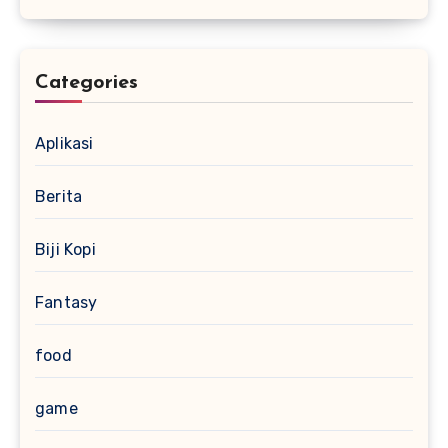
Categories
Aplikasi
Berita
Biji Kopi
Fantasy
food
game