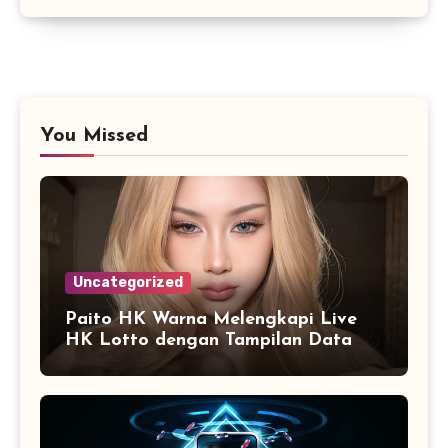
You Missed
Uncategorized
Paito HK Warna Melengkapi Live
HK Lotto dengan Tampilan Data
yang Lebih Informatif