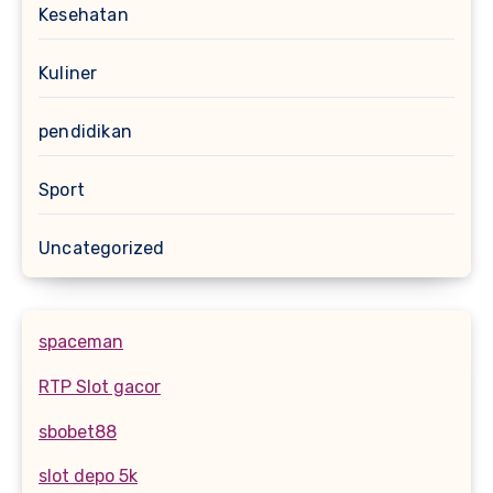
Kesehatan
Kuliner
pendidikan
Sport
Uncategorized
spaceman
RTP Slot gacor
sbobet88
slot depo 5k