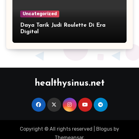
Uncategorized
Daya Tarik Judi Roulette Di Era
Digital
healthysinus.net
Copyright © All rights reserved
|
Blogus
by
Themeansar
.