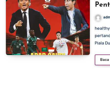
Pent
dan 
adm
Pert
healthysinus – Timnas Indonesia bersiap menghadapi
pertand
Piala D
Baca 