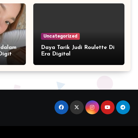
Uncategorized
 dalam
Daya Tarik Judi Roulette Di
Digital
Era Digital