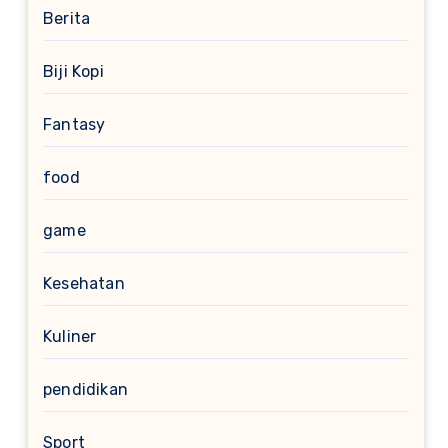
Berita
Biji Kopi
Fantasy
food
game
Kesehatan
Kuliner
pendidikan
Sport