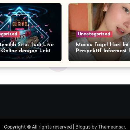
gorized
Uncategorized
emilih Situs Judi Live
Macau Togel Hari Ini
 Online dengan Lebih
Perspektif Informasi 
yang Dinamis
Copyright © All rights reserved
|
Blogus
by
Themeansar
.