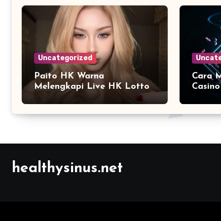
Uncategorized
Uncate
Paito HK Warna
Cara M
Melengkapi Live HK Lotto
Casino
dengan Tampilan Data yang
Bijak
Lebih Informatif
healthysinus.net