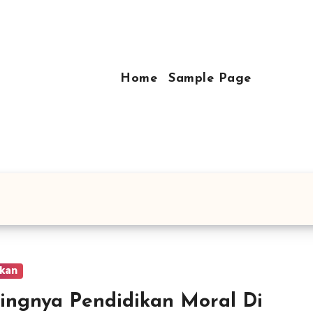
Home
Sample Page
ikan
ingnya Pendidikan Moral Di