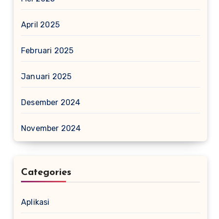
April 2025
Februari 2025
Januari 2025
Desember 2024
November 2024
Categories
Aplikasi