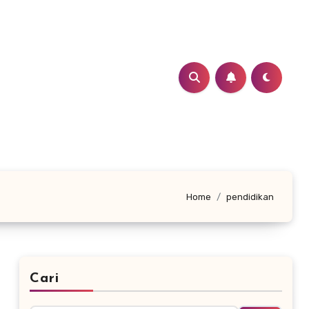
Home
pendidikan
Cari