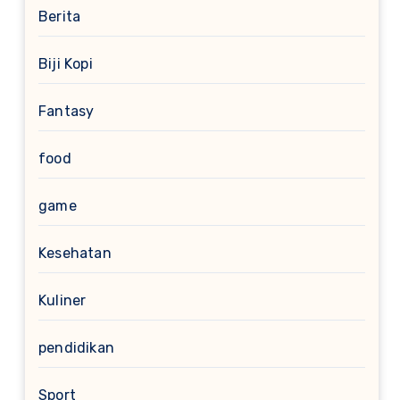
Berita
Biji Kopi
Fantasy
food
game
Kesehatan
Kuliner
pendidikan
Sport