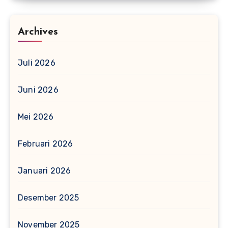
Archives
Juli 2026
Juni 2026
Mei 2026
Februari 2026
Januari 2026
Desember 2025
November 2025