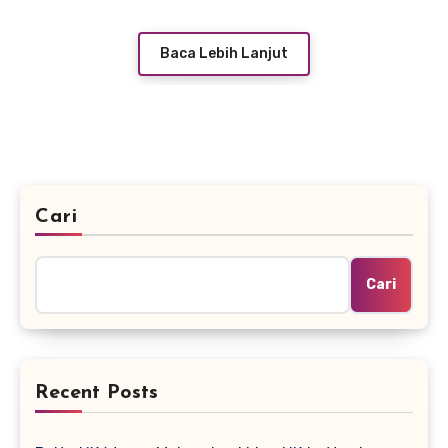
Baca Lebih Lanjut
Cari
Cari
Recent Posts