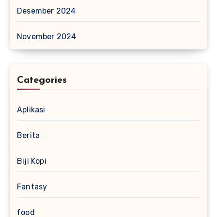
Desember 2024
November 2024
Categories
Aplikasi
Berita
Biji Kopi
Fantasy
food