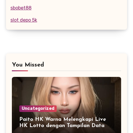
sbobet88
slot depo 5k
You Missed
Uncategorized
Paito HK Warna Melengkapi Live
HK Lotto dengan Tampilan Data
yang Lebih Informatif