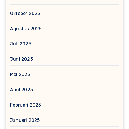
Oktober 2025
Agustus 2025
Juli 2025
Juni 2025
Mei 2025
April 2025
Februari 2025
Januari 2025