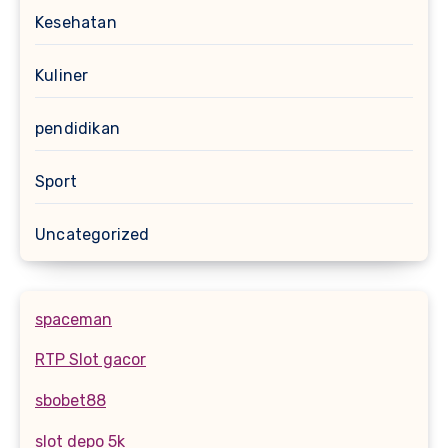
Kesehatan
Kuliner
pendidikan
Sport
Uncategorized
spaceman
RTP Slot gacor
sbobet88
slot depo 5k