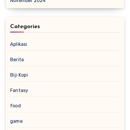
November 2024
Categories
Aplikasi
Berita
Biji Kopi
Fantasy
food
game