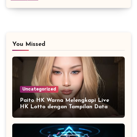
You Missed
Uncategorized
Paito HK Warna Melengkapi Live
HK Lotto dengan Tampilan Data
yang Lebih Informatif