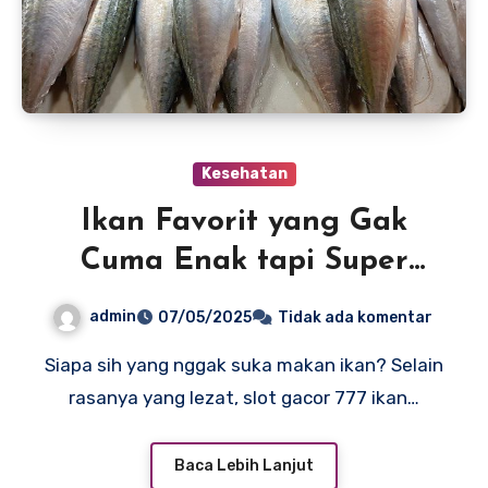
Kesehatan
Ikan Favorit yang Gak
Cuma Enak tapi Super
Sehat
admin
07/05/2025
Tidak ada komentar
Siapa sih yang nggak suka makan ikan? Selain
rasanya yang lezat, slot gacor 777 ikan…
Baca Lebih Lanjut