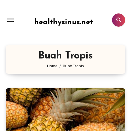
Lewati
ke
konten
healthysinus.net
Buah Tropis
Home
Buah Tropis