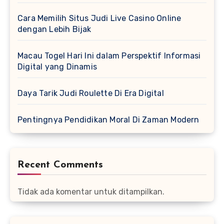
Cara Memilih Situs Judi Live Casino Online
dengan Lebih Bijak
Macau Togel Hari Ini dalam Perspektif Informasi
Digital yang Dinamis
Daya Tarik Judi Roulette Di Era Digital
Pentingnya Pendidikan Moral Di Zaman Modern
Recent Comments
Tidak ada komentar untuk ditampilkan.