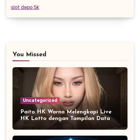
slot depo 5k
You Missed
Uncategorized
Paito HK Warna Melengkapi Live
HK Lotto dengan Tampilan Data
yang Lebih Informatif