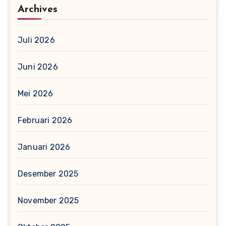
Archives
Juli 2026
Juni 2026
Mei 2026
Februari 2026
Januari 2026
Desember 2025
November 2025