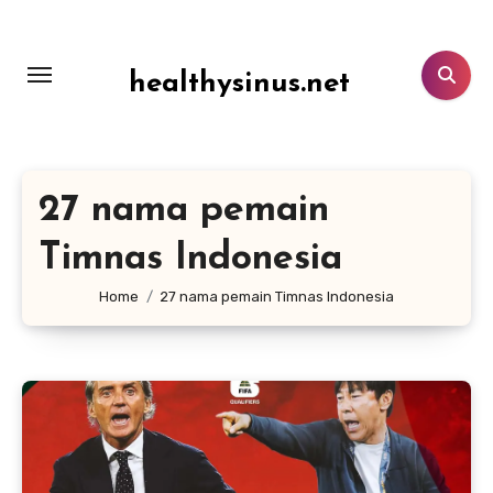
Lewati
ke
konten
healthysinus.net
27 nama pemain
Timnas Indonesia
Home
27 nama pemain Timnas Indonesia