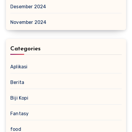
Desember 2024
November 2024
Categories
Aplikasi
Berita
Biji Kopi
Fantasy
food