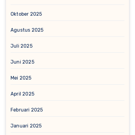
Oktober 2025
Agustus 2025
Juli 2025
Juni 2025
Mei 2025
April 2025
Februari 2025
Januari 2025